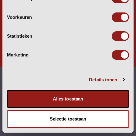
TRADERS
Voorkeuren
AANGENAAM.
Statistieken
Marketing
Details tonen
VESTIGINGEN
Alles toestaan
NEDERLAND
(hoofdkantoor)
Heijtmorgen 19
Selectie toestaan
5375 AL Reek
T
+31 (0) 486 47 22 50