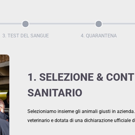
3. TEST DEL SANGUE
4. QUARANTENA
2. PEDIGREE & DATI 
PRESTAZIONI
Consegna inclusa di pedigree (min. 3 generazioni) e
—trasparenza e tracciabilità garantite.