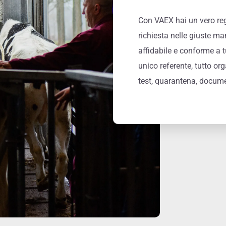
Con VAEX hai un vero regi
richiesta nelle giuste 
affidabile e conforme a t
unico referente, tutto org
test, quarantena, docume