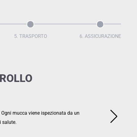
5. TRASPORTO
6. ASSICURAZIONE
SULLE
 liste di produzione latte della madre