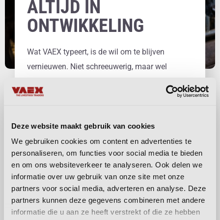
ALTIJD IN
ONTWIKKELING
Wat VAEX typeert, is de wil om te blijven
vernieuwen. Niet schreeuwerig, maar wel
doortastend. Door slimme combinaties te
maken tussen verschillende markten, diensten
en landen, blijft het bedrijf relevant. Geen dag is
hetzelfde, maar de rode draad is altijd duidelijk:
Deze website maakt gebruik van cookies
betrouwbaar handelen, met beide benen op de
We gebruiken cookies om content en advertenties te
personaliseren, om functies voor social media te bieden
grond.
en om ons websiteverkeer te analyseren. Ook delen we
informatie over uw gebruik van onze site met onze
Of het nu gaat om een vracht biggen naar Zuid-
partners voor social media, adverteren en analyse. Deze
Duitsland, een partij fokgelten voor een
partners kunnen deze gegevens combineren met andere
Italiaans bedrijf of een deal voor bevroren vlees
informatie die u aan ze heeft verstrekt of die ze hebben