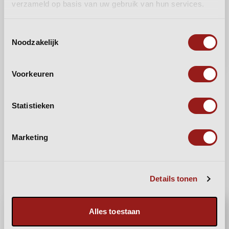
naar Oost-Europa, bij VAEX weet je waar je aan
verzameld op basis van uw gebruik van hun services.
toe bent. En dat is misschien wel de grootste
Toestemmingsselectie
kracht van allemaal.
Noodzakelijk
Voorkeuren
Statistieken
VORIGE
VOLGENDE
Marketing
Details tonen
Alles toestaan