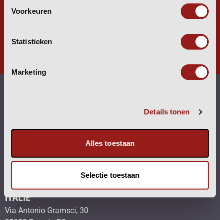
Voorkeuren
AANGENAAM.
Statistieken
Marketing
VESTIGINGEN
Details tonen
NEDERLAND
(hoofdkantoor)
Alles toestaan
Heijtmorgen 19
5375 AL Reek
T
+31 (0) 486 47 22 50
Selectie toestaan
ITALIË
Via Antonio Gramsci, 30